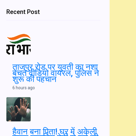
Health
Lifestyle
Politics
Sports
Technology
World
Recent Post