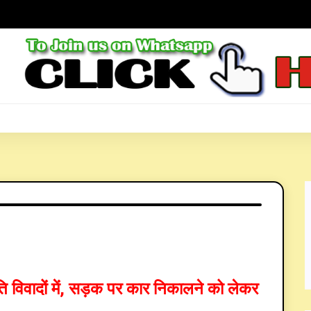
in
Signup