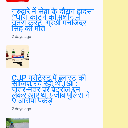
: तापमान में आई गिरावट; पटियाला में सबसे ज्यादा
143 मिमी बरसात
2 days ago
गुरुद्वारे में सेवा के दौरान हादसा : घास काटने की
मशीन में उतरा करंट, ग्रंथी मनजिंदर सिंह की मौत
2 days ago
CJP प्रोटेस्ट में ब्लास्ट की साजिश रच रही थी ISI :
जंतर-मंतर पर पेट्रोल बम लेकर आए थे, पंजाब पुलिस
ने 9 आरोपी पकड़े