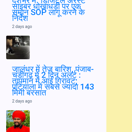
पंजाब शिक्षा में नंबर-1 बना, केरल को छोड़ा पीछे:
हरजोत बैंस
19 hours ago
सुप्रीम कोर्ट का बड़ा आदेश : देशभर में "डिजिटल
अरेस्ट" साइबर धोखाधड़ी पर एक समान SOP लागू
करने के निर्देश
2 days ago
जालंधर में तेज बारिश, पंजाब-चंडीगढ़ में 2 दिन अलर्ट